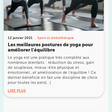
20 Rue de la Pépinière 75008 Paris
20 Rue de la Pépinière 75008 Paris
01 55 06 05 07
Prenez RDV sur
Prenez RDV sur
12 janvier 2021
Sport et kinésithérapie
Les meilleures postures de yoga pour
améliorer l’équilibre
PARIS 9 – PETRELLE
Le yoga est une pratique très complète aux
nombreux bienfaits : réduction du stress, gain
6 Rue Petrelle 75009 Paris
de souplesse, mieux-être physique et
6 Rue Petrelle 75009 Paris
01 71 97 53 67
émotionnel…et amélioration de l’équilibre ! Ce
dernier bénéficie en fait une discipline de choix
pour toutes les pers[...]
Prenez RDV sur
Prenez RDV sur
LIRE PLUS
IK Paris 11