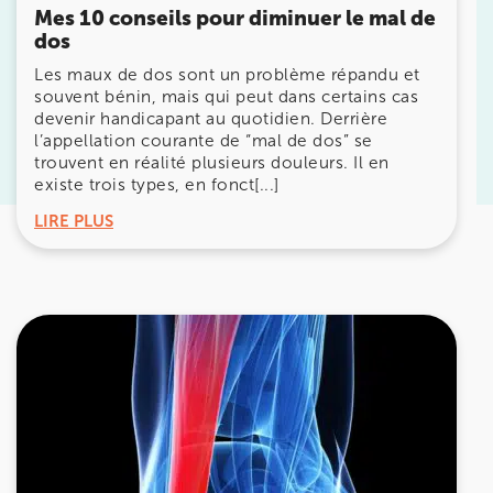
Mes 10 conseils pour diminuer le mal de
dos
Prenez RDV sur
Les maux de dos sont un problème répandu et
Prenez RDV sur
souvent bénin, mais qui peut dans certains cas
devenir handicapant au quotidien. Derrière
l’appellation courante de “mal de dos” se
KOSS PARIS 8
trouvent en réalité plusieurs douleurs. Il en
existe trois types, en fonct[...]
74 Bd Haussmann 75008 Paris
LIRE PLUS
74 Bd Haussmann 75008 Paris
01 44 71 93 74
Prenez RDV sur
Prenez RDV sur
IK MORANGIS
85 Av. de Balzac 91420 Morangis
85 Av. de Balzac 91420 Morangis
01 64 48 35 84