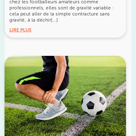
chez les footballeurs amateurs comme
professionnels, elles sont de gravité variable :
1 Rue Cassette 75006 Paris
cela peut aller de la simple contracture sans
1 Rue Cassette 75006 Paris
gravité, à la déchir[...]
01 42 84 06 95
LIRE PLUS
Prenez RDV sur
Prenez RDV sur
IK BOULOGNE
3 Av. André Morizet 92100 Boulogne-
Billancourt
3 Av. André Morizet 92100 Boulogne-Billancourt
01 48 25 34 79
Prenez RDV sur
Prenez RDV sur
IK CHÂTENAY-MALABRY