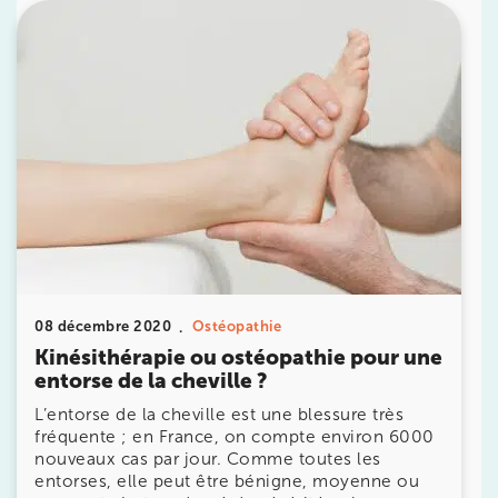
10 Rue Roubo 75011 Paris
10 Rue Roubo 75011 Paris
01 83 96 48 65
Prenez RDV sur
Prenez RDV sur
IK VANVES
5 Rue Monge 92170 Vanves
5 Rue Monge 92170 Vanves
01 46 44 33 92
08 décembre 2020
Ostéopathie
Prenez RDV sur
Kinésithérapie ou ostéopathie pour une
Prenez RDV sur
entorse de la cheville ?
L’entorse de la cheville est une blessure très
fréquente ; en France, on compte environ 6000
IK SAINT-GERMAIN
nouveaux cas par jour. Comme toutes les
entorses, elle peut être bénigne, moyenne ou
199 Bd Saint-Germain 75007 Paris