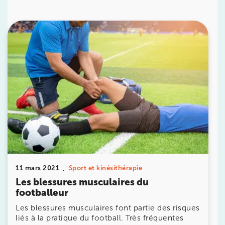
IK PARIS 16 – TROCADÉRO
8 Av. de Camoens 75116 Paris
8 Av. de Camoens 75116 Paris
01 42 15 22 46
Prenez RDV sur
Prenez RDV sur
IK PARIS 15 – SÉGUR
75015 Paris
75015 Paris
01 43 31 00 33
11 mars 2021
Sport et kinésithérapie
Prenez RDV sur
Les blessures musculaires du
Prenez RDV sur
footballeur
Les blessures musculaires font partie des risques
liés à la pratique du football. Très fréquentes
IK PARIS 6 – CASSETTE