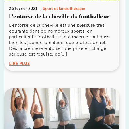
26 février 2021
Sport et kinésithérapie
380 Av. de la Division Leclerc 92290
L’entorse de la cheville du footballeur
Châtenay-Malabry
L’entorse de la cheville est une blessure très
380 Av. de la Division Leclerc 92290 Châtenay-Ma
01 43 50 05 24
courante dans de nombreux sports, en
particulier le football ; elle concerne tout aussi
bien les joueurs amateurs que professionnels.
Prenez RDV sur
Dès la première entorse, une prise en charge
Prenez RDV sur
sérieuse est requise, po[...]
LIRE PLUS
IK PARIS 17 – VILLIERS
68 Av. de Villiers 75017 Paris
68 Av. de Villiers 75017 Paris
01 44 90 90 40
Prenez RDV sur
Prenez RDV sur
IK PARIS 8 – SAINT-LAZARE