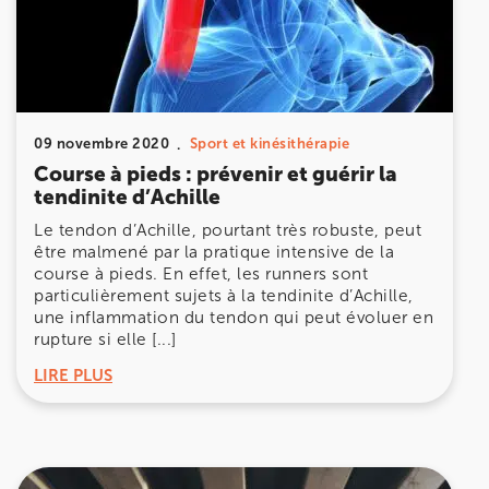
Prenez RDV sur
Prenez RDV sur
IK MEUDON
09 novembre 2020
Sport et kinésithérapie
8 Rue de Paris 92190 Meudon
Course à pieds : prévenir et guérir la
8 Rue de Paris 92190 Meudon
tendinite d’Achille
01 40 95 01 09
Le tendon d’Achille, pourtant très robuste, peut
être malmené par la pratique intensive de la
Prenez RDV sur
course à pieds. En effet, les runners sont
Prenez RDV sur
particulièrement sujets à la tendinite d’Achille,
une inflammation du tendon qui peut évoluer en
rupture si elle [...]
LIRE PLUS