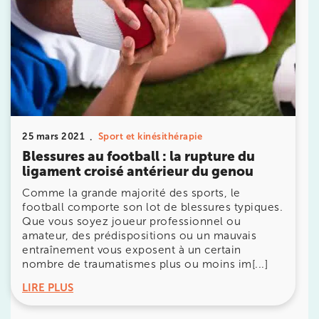
Prendre rendez-vous
25 mars 2021
Sport et kinésithérapie
avec les équipes
Blessures au football : la rupture du
de Jérôme Auger
ligament croisé antérieur du genou
Comme la grande majorité des sports, le
Bénéficiez de l’
expertise de Jérôme Auger
en
prenant rendez-vous avec
ses équipes
dans votre
football comporte son lot de blessures typiques.
cabinet
IK – Institut Kinésithérapie
le plus proche
Que vous soyez joueur professionnel ou
de chez vous ou chez
KOSS
, votre allié sport du
amateur, des prédispositions ou un mauvais
quotidien.
entraînement vous exposent à un certain
nombre de traumatismes plus ou moins im[...]
LIRE PLUS