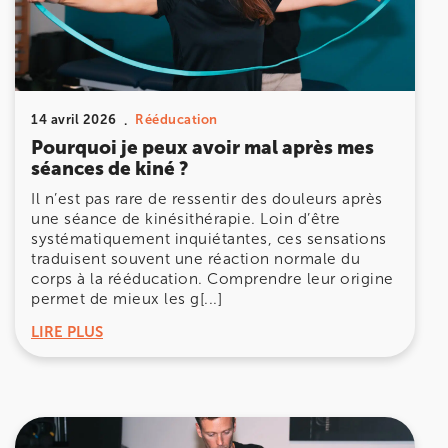
Prenez RDV sur
Prenez RDV sur
IK MEUDON
14 avril 2026
Rééducation
Pourquoi je peux avoir mal après mes
8 Rue de Paris 92190 Meudon
séances de kiné ?
8 Rue de Paris 92190 Meudon
01 40 95 01 09
Il n’est pas rare de ressentir des douleurs après
une séance de kinésithérapie. Loin d’être
Prenez RDV sur
systématiquement inquiétantes, ces sensations
Prenez RDV sur
traduisent souvent une réaction normale du
corps à la rééducation. Comprendre leur origine
permet de mieux les g[...]
LIRE PLUS