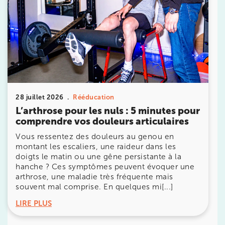
Prendre rendez-vous
28 juillet 2026
Rééducation
avec les équipes
L’arthrose pour les nuls : 5 minutes pour
de Jérôme Auger
comprendre vos douleurs articulaires
Vous ressentez des douleurs au genou en
Bénéficiez de l’
expertise de Jérôme Auger
en
prenant rendez-vous avec
ses équipes
dans votre
montant les escaliers, une raideur dans les
cabinet
IK – Institut Kinésithérapie
le plus proche
doigts le matin ou une gêne persistante à la
de chez vous ou chez
KOSS
, votre allié sport du
hanche ? Ces symptômes peuvent évoquer une
quotidien.
arthrose, une maladie très fréquente mais
souvent mal comprise. En quelques mi[...]
LIRE PLUS