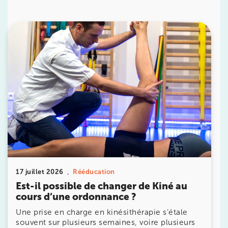
IK PARIS 16 – TROCADÉRO
8 Av. de Camoens 75116 Paris
8 Av. de Camoens 75116 Paris
01 42 15 22 46
Prenez RDV sur
Prenez RDV sur
IK PARIS 15 – SÉGUR
75015 Paris
75015 Paris
01 43 31 00 33
17 juillet 2026
Rééducation
Prenez RDV sur
Est-il possible de changer de Kiné au
Prenez RDV sur
cours d’une ordonnance ?
Une prise en charge en kinésithérapie s’étale
souvent sur plusieurs semaines, voire plusieurs
IK PARIS 6 – CASSETTE