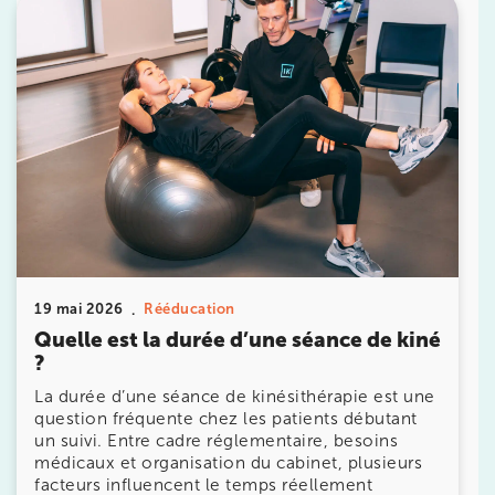
10 Rue Roubo 75011 Paris
10 Rue Roubo 75011 Paris
01 83 96 48 65
Prenez RDV sur
Prenez RDV sur
IK VANVES
5 Rue Monge 92170 Vanves
5 Rue Monge 92170 Vanves
01 46 44 33 92
19 mai 2026
Rééducation
Quelle est la durée d’une séance de kiné
Prenez RDV sur
?
Prenez RDV sur
La durée d’une séance de kinésithérapie est une
question fréquente chez les patients débutant
IK SAINT-GERMAIN
un suivi. Entre cadre réglementaire, besoins
médicaux et organisation du cabinet, plusieurs
199 Bd Saint-Germain 75007 Paris
facteurs influencent le temps réellement