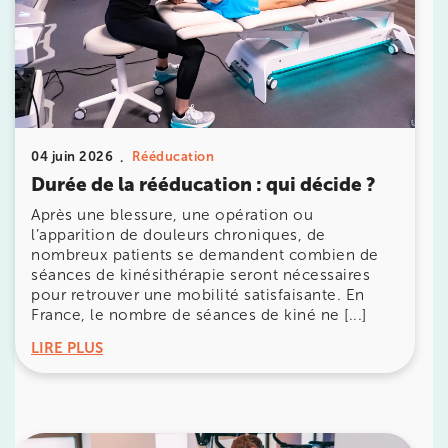
IK PARIS 8 – SAINT-LAZARE
20 Rue de la Pépinière 75008 Paris
20 Rue de la Pépinière 75008 Paris
01 55 06 05 07
Prenez RDV sur
Prenez RDV sur
04 juin 2026
Rééducation
Durée de la rééducation : qui décide ?
PARIS 9 – PETRELLE
Après une blessure, une opération ou
l’apparition de douleurs chroniques, de
6 Rue Petrelle 75009 Paris
nombreux patients se demandent combien de
séances de kinésithérapie seront nécessaires
6 Rue Petrelle 75009 Paris
01 71 97 53 67
pour retrouver une mobilité satisfaisante. En
France, le nombre de séances de kiné ne [...]
Prenez RDV sur
LIRE PLUS
Prenez RDV sur
IK Paris 11