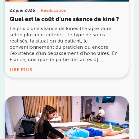
22 juin 2026
Rééducation
380 Av. de la Division Leclerc 92290
Quel est le coût d’une séance de kiné ?
Châtenay-Malabry
Le prix d’une séance de kinésithérapie varie
380 Av. de la Division Leclerc 92290 Châtenay-Ma
01 43 50 05 24
selon plusieurs critères : le type de soins
réalisés, la situation du patient, le
conventionnement du praticien ou encore
Prenez RDV sur
l’existence d’un dépassement d’honoraires. En
Prenez RDV sur
France, une grande partie des actes d[...]
LIRE PLUS
IK PARIS 17 – VILLIERS
68 Av. de Villiers 75017 Paris
68 Av. de Villiers 75017 Paris
01 44 90 90 40
Prenez RDV sur
Prenez RDV sur