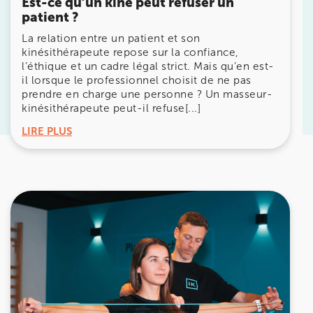
Est-ce qu’un kiné peut refuser un
patient ?
Prenez RDV sur
La relation entre un patient et son
Prenez RDV sur
kinésithérapeute repose sur la confiance,
l’éthique et un cadre légal strict. Mais qu’en est-
il lorsque le professionnel choisit de ne pas
KOSS PARIS 8
prendre en charge une personne ? Un masseur-
kinésithérapeute peut-il refuse[...]
74 Bd Haussmann 75008 Paris
LIRE PLUS
74 Bd Haussmann 75008 Paris
01 44 71 93 74
Prenez RDV sur
Prenez RDV sur
IK MORANGIS
85 Av. de Balzac 91420 Morangis
85 Av. de Balzac 91420 Morangis
01 64 48 35 84