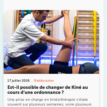
IK PARIS 16 – TROCADÉRO
8 Av. de Camoens 75116 Paris
8 Av. de Camoens 75116 Paris
01 42 15 22 46
Prenez RDV sur
Prenez RDV sur
IK PARIS 15 – SÉGUR
75015 Paris
75015 Paris
01 43 31 00 33
17 juillet 2026
Rééducation
Prenez RDV sur
Est-il possible de changer de Kiné au
Prenez RDV sur
cours d’une ordonnance ?
Une prise en charge en kinésithérapie s’étale
souvent sur plusieurs semaines, voire plusieurs
IK PARIS 6 – CASSETTE