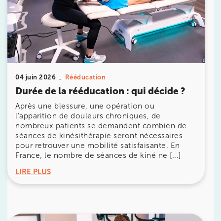
IK PARIS 8 – SAINT-LAZARE
20 Rue de la Pépinière 75008 Paris
20 Rue de la Pépinière 75008 Paris
01 55 06 05 07
Prenez RDV sur
Prenez RDV sur
04 juin 2026
Rééducation
Durée de la rééducation : qui décide ?
PARIS 9 – PETRELLE
Après une blessure, une opération ou
l’apparition de douleurs chroniques, de
6 Rue Petrelle 75009 Paris
nombreux patients se demandent combien de
séances de kinésithérapie seront nécessaires
6 Rue Petrelle 75009 Paris
01 71 97 53 67
pour retrouver une mobilité satisfaisante. En
France, le nombre de séances de kiné ne [...]
Prenez RDV sur
LIRE PLUS
Prenez RDV sur
IK Paris 11