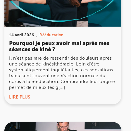
Prenez RDV sur
Prenez RDV sur
IK MEUDON
14 avril 2026
Rééducation
Pourquoi je peux avoir mal après mes
8 Rue de Paris 92190 Meudon
séances de kiné ?
8 Rue de Paris 92190 Meudon
01 40 95 01 09
Il n’est pas rare de ressentir des douleurs après
une séance de kinésithérapie. Loin d’être
Prenez RDV sur
systématiquement inquiétantes, ces sensations
Prenez RDV sur
traduisent souvent une réaction normale du
corps à la rééducation. Comprendre leur origine
permet de mieux les g[...]
LIRE PLUS