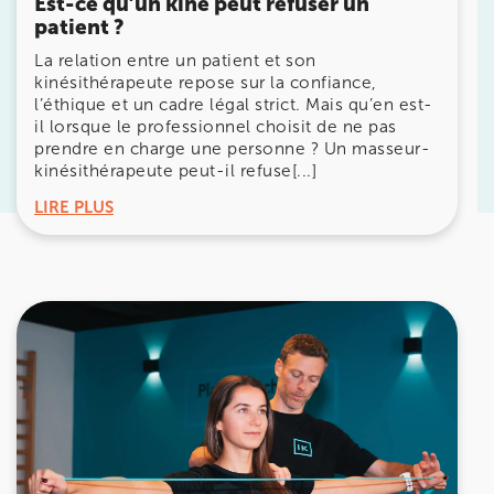
Est-ce qu’un kiné peut refuser un
patient ?
Prenez RDV sur
La relation entre un patient et son
Prenez RDV sur
kinésithérapeute repose sur la confiance,
l’éthique et un cadre légal strict. Mais qu’en est-
il lorsque le professionnel choisit de ne pas
KOSS PARIS 8
prendre en charge une personne ? Un masseur-
kinésithérapeute peut-il refuse[...]
74 Bd Haussmann 75008 Paris
LIRE PLUS
74 Bd Haussmann 75008 Paris
01 44 71 93 74
Prenez RDV sur
Prenez RDV sur
IK MORANGIS
85 Av. de Balzac 91420 Morangis
85 Av. de Balzac 91420 Morangis
01 64 48 35 84