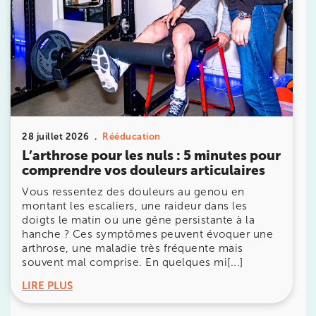
Prendre rendez-vous
28 juillet 2026
Rééducation
avec les équipes
L’arthrose pour les nuls : 5 minutes pour
de Jérôme Auger
comprendre vos douleurs articulaires
Vous ressentez des douleurs au genou en
Bénéficiez de l’
expertise de Jérôme Auger
en
prenant rendez-vous avec
ses équipes
dans votre
montant les escaliers, une raideur dans les
cabinet
IK – Institut Kinésithérapie
le plus proche
doigts le matin ou une gêne persistante à la
de chez vous ou chez
KOSS
, votre allié sport du
hanche ? Ces symptômes peuvent évoquer une
quotidien.
arthrose, une maladie très fréquente mais
souvent mal comprise. En quelques mi[...]
LIRE PLUS