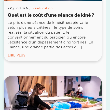
22 juin 2026
Rééducation
380 Av. de la Division Leclerc 92290
Quel est le coût d’une séance de kiné ?
Châtenay-Malabry
Le prix d’une séance de kinésithérapie varie
380 Av. de la Division Leclerc 92290 Châtenay-Ma
01 43 50 05 24
selon plusieurs critères : le type de soins
réalisés, la situation du patient, le
conventionnement du praticien ou encore
Prenez RDV sur
l’existence d’un dépassement d’honoraires. En
Prenez RDV sur
France, une grande partie des actes d[...]
LIRE PLUS
IK PARIS 17 – VILLIERS
68 Av. de Villiers 75017 Paris
68 Av. de Villiers 75017 Paris
01 44 90 90 40
Prenez RDV sur
Prenez RDV sur