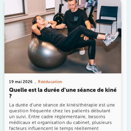
10 Rue Roubo 75011 Paris
10 Rue Roubo 75011 Paris
01 83 96 48 65
Prenez RDV sur
Prenez RDV sur
IK VANVES
5 Rue Monge 92170 Vanves
5 Rue Monge 92170 Vanves
01 46 44 33 92
19 mai 2026
Rééducation
Quelle est la durée d’une séance de kiné
Prenez RDV sur
?
Prenez RDV sur
La durée d’une séance de kinésithérapie est une
question fréquente chez les patients débutant
IK SAINT-GERMAIN
un suivi. Entre cadre réglementaire, besoins
médicaux et organisation du cabinet, plusieurs
199 Bd Saint-Germain 75007 Paris
facteurs influencent le temps réellement